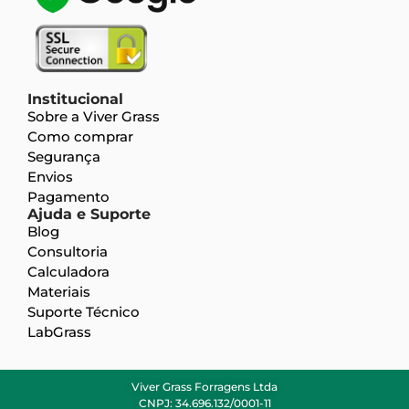
Institucional
Sobre a Viver Grass
Como comprar
Segurança
Envios
Pagamento
Ajuda e Suporte
Blog
Consultoria
Calculadora
Materiais
Suporte Técnico
LabGrass
Viver Grass Forragens Ltda
CNPJ: 34.696.132/0001-11