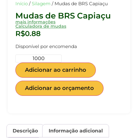
Início
/
Silagem
/ Mudas de BRS Capiaçu
Mudas de BRS Capiaçu
mais informações
Calculadora de mudas
R$
0.88
Disponível por encomenda
Adicionar ao carrinho
Adicionar ao orçamento
Descrição
Informação adicional