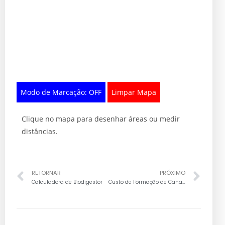
Modo de Marcação: OFF
Limpar Mapa
Clique no mapa para desenhar áreas ou medir
distâncias.
RETORNAR
PRÓXIMO
Calculadora de Biodigestor
Custo de Formação de Canavial