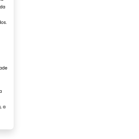
 da
os.
dade
a
, a