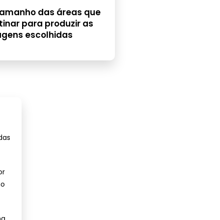
tamanho das áreas que
inar para produzir as
agens escolhidas
das
or
no
na