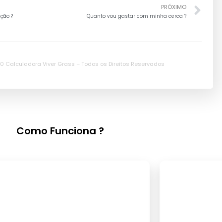
PRÓXIMO
ção ?
Quanto vou gastar com minha cerca ?
0 Calculadora Viver Grass – Todos os Direitos Reservados
Como Funciona ?