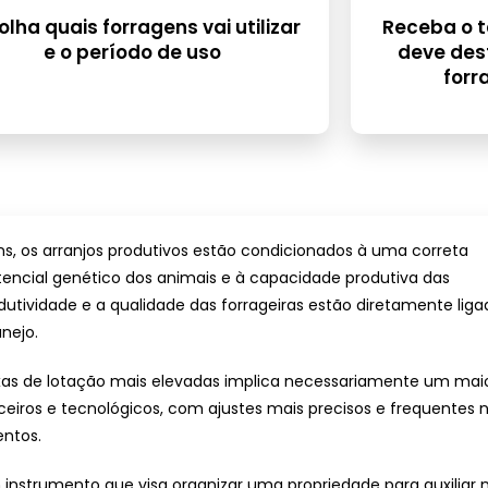
olha quais forragens vai utilizar
Receba o 
e o período de uso
deve dest
forr
s, os arranjos produtivos estão condicionados à uma correta
tencial genético dos animais e à capacidade produtiva das
dutividade e a qualidade das forrageiras estão diretamente liga
anejo.
xas de lotação mais elevadas implica necessariamente um mai
nceiros e tecnológicos, com ajustes mais precisos e frequentes 
entos.
instrumento que visa organizar uma propriedade para auxiliar 