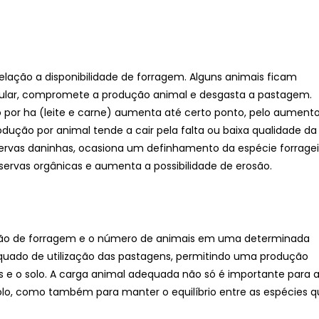
elação a disponibilidade de forragem. Alguns animais ficam
egular, compromete a produção animal e desgasta a pastagem.
por ha (leite e carne) aumenta até certo ponto, pelo aument
ução por animal tende a cair pela falta ou baixa qualidade da
 ervas daninhas, ocasiona um definhamento da espécie forragei
ervas orgânicas e aumenta a possibilidade de erosão.
dução de forragem e o número de animais em uma determinada
uado de utilização das pastagens, permitindo uma produção
s e o solo. A carga animal adequada não só é importante para 
olo, como também para manter o equilíbrio entre as espécies 