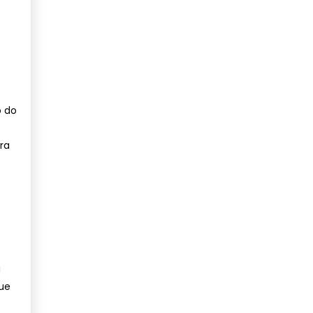
o do
ra
a
que