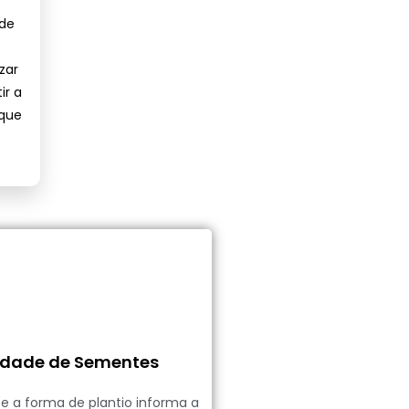
 de
zar
ir a
 que
dade de Sementes
l e a forma de plantio informa a