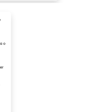
e
a o
er
a