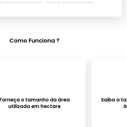
0 Calculadora Viver Grass – Todos os Direitos Reservados
Como Funciona ?
Forneça o tamanho da área
Saiba a ta
utilizada em hectare
á