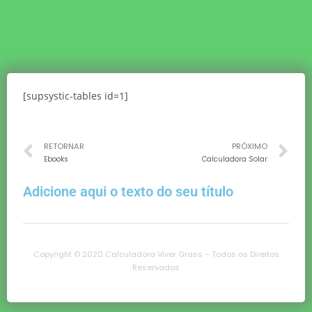
[supsystic-tables id=1]
RETORNAR
PRÓXIMO
Ebooks
Calculadora Solar
Adicione aqui o texto do seu título
Copyright © 2020 Calculadora Viver Grass – Todos os Direitos
Reservados