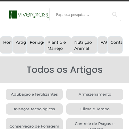
Home
Artigos
Forragem
Plantio e
Nutrição
FAQ
Contato
Manejo
Animal
Todos os Artigos
Adubação e fertilizantes
Armazenamento
Avanços tecnológicos
Clima e Tempo
Controle de Pragas e
Conservação de Forragem
Doenças