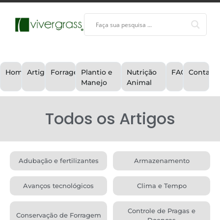
Home
Artigos
Forragem
Plantio e
Nutrição
FAQ
Contato
Manejo
Animal
Todos os Artigos
Adubação e fertilizantes
Armazenamento
Avanços tecnológicos
Clima e Tempo
Controle de Pragas e
Conservação de Forragem
Doenças