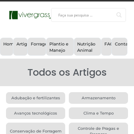
Home
Artigos
Forragem
Plantio e
Nutrição
FAQ
Contato
Manejo
Animal
Todos os Artigos
Adubação e fertilizantes
Armazenamento
Avanços tecnológicos
Clima e Tempo
Controle de Pragas e
Conservação de Forragem
Doenças