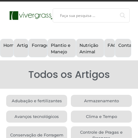
Home
Artigos
Forragem
Plantio e
Nutrição
FAQ
Contato
Manejo
Animal
Todos os Artigos
Adubação e fertilizantes
Armazenamento
Avanços tecnológicos
Clima e Tempo
Controle de Pragas e
Conservação de Forragem
Doenças