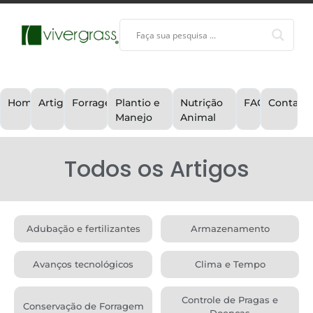
Home
Artigos
Forragem
Plantio e
Nutrição
FAQ
Contato
Manejo
Animal
Todos os Artigos
Adubação e fertilizantes
Armazenamento
Avanços tecnológicos
Clima e Tempo
Controle de Pragas e
Conservação de Forragem
Doenças