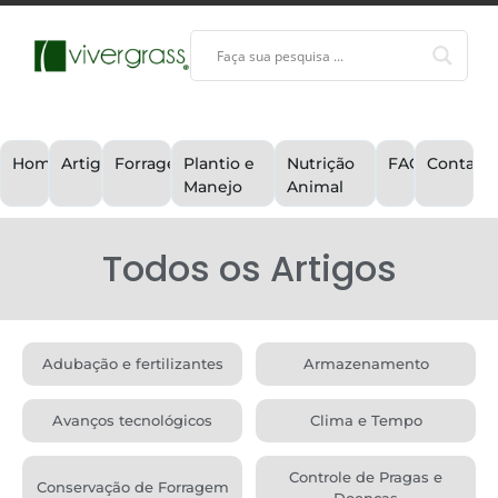
Home
Artigos
Forragem
Plantio e
Nutrição
FAQ
Contato
Manejo
Animal
Todos os Artigos
Adubação e fertilizantes
Armazenamento
Avanços tecnológicos
Clima e Tempo
Controle de Pragas e
Conservação de Forragem
Doenças