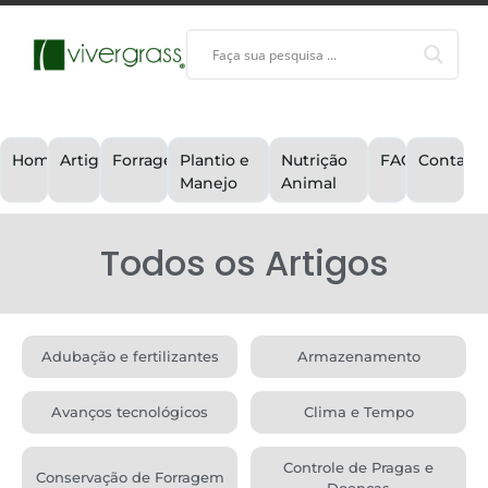
Home
Artigos
Forragem
Plantio e
Nutrição
FAQ
Contato
Manejo
Animal
Todos os Artigos
Adubação e fertilizantes
Armazenamento
Avanços tecnológicos
Clima e Tempo
Controle de Pragas e
Conservação de Forragem
Doenças