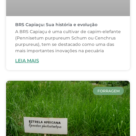
BRS Capiaçu: Sua história e evolução
A BRS Capiaçu é uma cultivar de capim-elefante
(Pennisetum purpureum Schum ou Cenchrus
purpureus), tem se destacado como uma das
mais importantes inovações na pecuária
LEIA MAIS
FORRAGEM